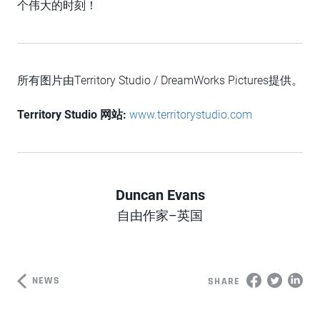
个伟大的时刻！
所有图片由Territory Studio / DreamWorks Pictures提供。
Territory Studio 网站:
www.territorystudio.com
Duncan Evans
Author
自由作家–英国
NEWS
SHARE