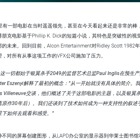
年里有一部电影在当时遥遥领先，甚至在今天看起来还是非常的棒
克电影基于Phillip K. Dick的短篇小说，其特色是突破性
。回到目前，Alcon Entertainment对Ridley Scott 1
望，对所有从事这项工作的VFX公司施加了压力。
这一切都始于银翼杀手2049的监督艺术总监Paul Inglis在预
领导Peter Eszenyi解释了最初的概念：“从一开始就没有具体的简
s Villeneuve
交谈，他们概述了
关于
这部电影
的主题，以及银翼
离原作30年后）。我们还谈到了技术如何成为一种支持性的叙述
景下如何去观看和感受。“
种不同的屏幕创建图形，从LAPD办公室的显示器到华莱士图书