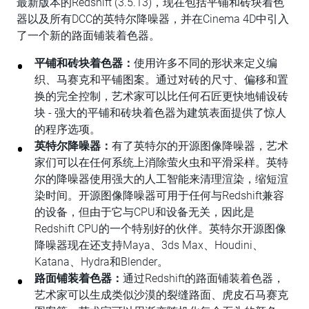
最新版本的Redshift (3.5.13)，现在包括平铺和砖块着色
器以及所有DCC的英特尔降噪器，并在Cinema 4D中引入
了一个新的路面铺装着色器。
平铺和砖块着色器：
使用许多不同的形状来定义编
织、马赛克和平铺图案。通过对砖的尺寸、偏移和置
换的完全控制，艺术家可以比任何石匠更快地铺设砖
块 - 强大的平铺和砖块着色器为建筑表面提供了惊人
的程序选项。
英特尔降噪器：
有了英特尔的开源图像降噪器，艺术
家们可以在任何系统上消除萤火虫和平滑采样。英特
尔的降噪器使用强大的人工智能来清理渲染，缩短渲
染时间。开源图像降噪器可用于任何与Redshift兼容
的设备，但由于它与CPU和设备无关，因此是
Redshift CPU的一个特别好的伙伴。英特尔开源图像
降噪器现在还支持Maya、3ds Max、Houdini、
Katana、Hydra和Blender。
路面铺装着色器：
通过Redshift的路面铺装着色器，
艺术家可以生成类似沙漠的裂缝路面、虎皮石马赛克