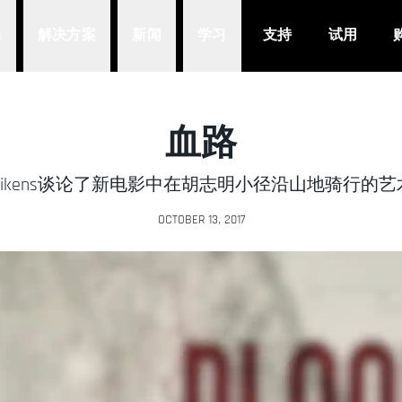
品
解决方案
新闻
学习
支持
试用
血路
ny Likens谈论了新电影中在胡志明小径沿山地骑行的
OCTOBER 13, 2017