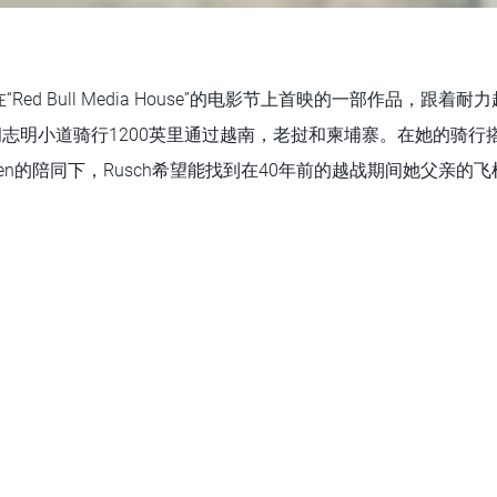
ed Bull Media House”的电影节上首映的一部作品，跟着
ch，沿胡志明小道骑行1200英里通过越南，老挝和柬埔寨。在她的骑
guyen的陪同下，Rusch希望能找到在40年前的越战期间她父亲