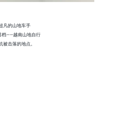
耐力超凡的山地车手
行搭档——越南山地自行
的飞机被击落的地点。