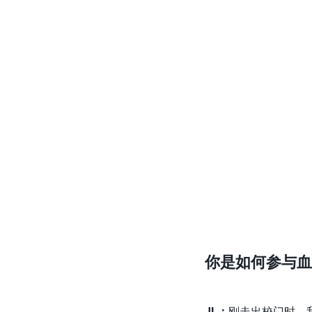
你是如何参与血
JL
：
刚走出校门时，我参