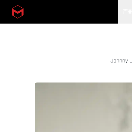
产
Skip to main content
John