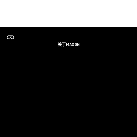
关于MAXON
事业
团队许可证计划
获取电子邮件更新
社交媒体
伙伴
品牌
隐私政策