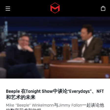
Toggle menu
Skip to main content
商
Beeple 在Tonight Show中谈论“Everydays”、NFT
和艺术的未来
Mike "Beeple" Winkelmann与Jimmy Fallon一起谈论他