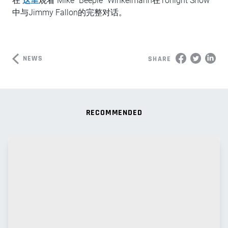
在
这里
观看 Mike “Beeple” Winkelmann在Tonight Show
中与Jimmy Fallon的完整对话。
NEWS
SHARE
RECOMMENDED