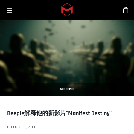
Toggle menu
Skip to main content
商
© BEEPLE
Beeple解释他的新影片"Manifest Destiny"
DECEMBER 3, 2019