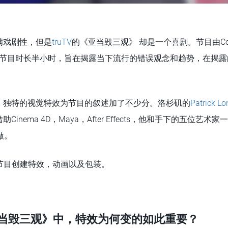
满戏剧性，但是
truTV
的《亚当毁三观》 却是一个喜剧。节目由Coll
er主持，节目时长半小时，旨在揭露当下流行的错误观念和趋势，在揭
，独特的视觉特效为节目的叙述加了不少分。洛杉矶的
Patrick Lo
inema 4D，Maya，After Effects，他和手下的五位艺术
做。
何给节目创建特效，动画以及包装。
《亚当毁三观》中，特效为何变的如此重要？