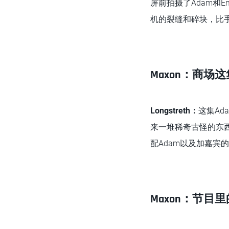
屏前拍摄了Adam和
机的裂缝和碎块，比
Maxon：商
Longstreth：
这集A
来一堆稀奇古怪的东西
配Adam以及加嘉宾
Maxon：节