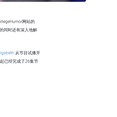
egeHumor网站的
露的同时还有深入地解
ngstreth
从节目试播开
家一起已经完成了26集节