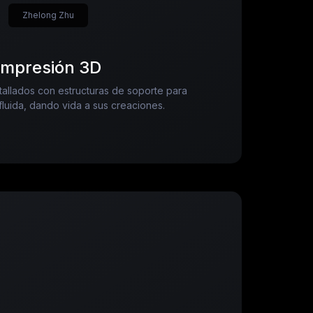
Zhelong Zhu
Impresión 3D
allados con estructuras de soporte para
fluida, dando vida a sus creaciones.