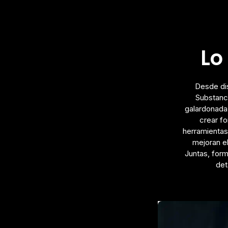
Lo
Desde dis
Substanc
galardonada 
crear f
herramientas
mejoran el
Juntas, form
det