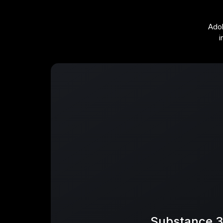
Adob
i
Substance 3