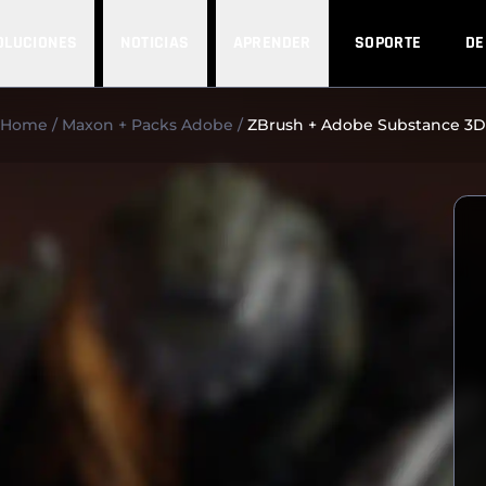
OLUCIONES
NOTICIAS
APRENDER
SOPORTE
D
Home
Maxon + Packs Adobe
ZBrush + Adobe Substance 3D