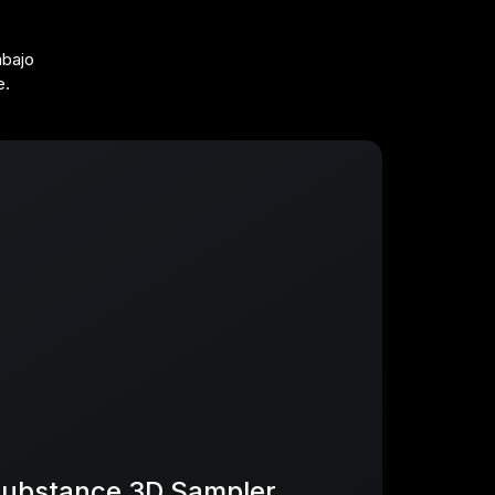
abajo
e.
ubstance 3D Sampler