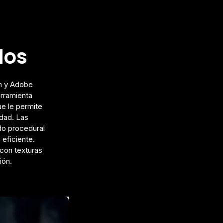
dos
sh y Adobe
rramienta
ue le permite
dad. Las
do procedural
 eficiente.
 con texturas
ión.