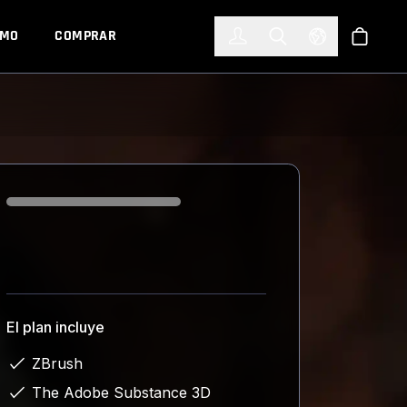
한국어
(KOREAN)
EMO
COMPRAR
Registrarse
Toggle Search
Select Languag
Tienda
Loading...
El plan incluye
ZBrush
The Adobe Substance 3D