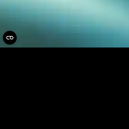
QUANTUM
EMPEZANDO
Quantum le da a tu capa un rastro de deformación animado
que se ve súper rad. Puede controlar la velocidad y la
complejidad de la animación, e incluso hacer que el brillo
animado se repita a lo largo del tiempo. Vea el tutorial para
obtener más información.