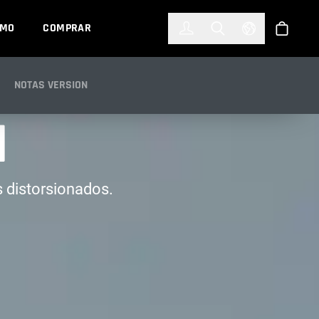
한국어
(KOREAN)
EMO
COMPRAR
Registrarse
Toggle Search
Select Languag
Tienda
NOTAS VERSION
N
 distorsionados.