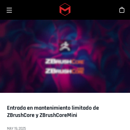
Toggle menu
Skip to main content
Tien
Entrada en mantenimiento limitado de
ZBrushCore y ZBrushCoreMini
MAY 19, 2025