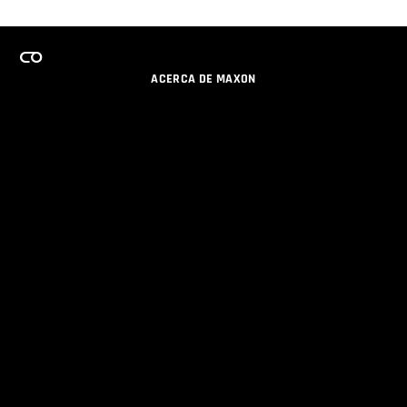
ACERCA DE MAXON
CARRERAS
PROGRAMA DE LICENCIAS DE EQUIPO
OBTENGA ACTUALIZACIONES POR EMAIL
SOCIAL
SOCIOS
IMPRIMIR
POLÍTICA DE PRIVACIDAD
© 2026 Maxon Computer GmbH. All Rights Reserved. Maxon Computer GmbH is part of the Nemetschek
Group.