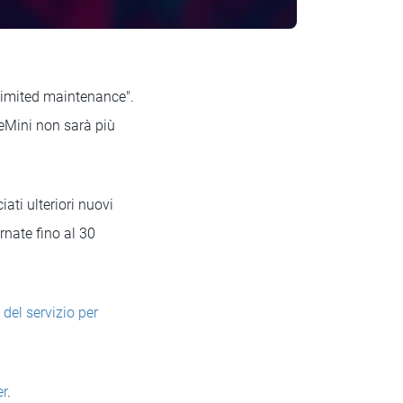
limited maintenance".
reMini non sarà più
iati ulteriori nuovi
nate fino al 30
 del servizio per
er
.