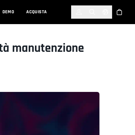
한국어
(KOREAN)
DEMO
ACQUISTA
Accedi
Toggle Search
Select Languag
Shop
ità manutenzione