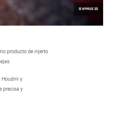
© NYMUS 3D
rio producto de injerto
lejas.
 Houdini y
e precisa y