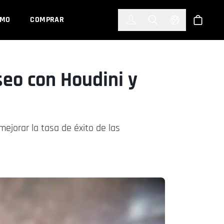
한국어
(KOREAN)
EMO
COMPRAR
Registrarse
Toggle Search
Select Languag
Tienda
seo con Houdini y
ejorar la tasa de éxito de las