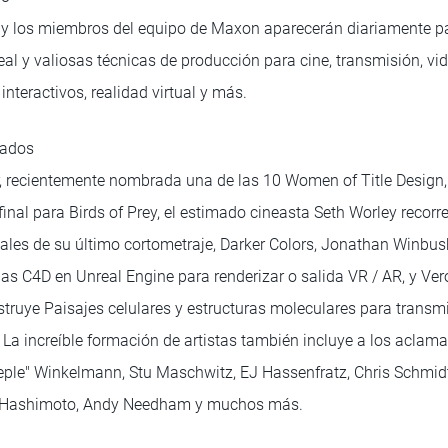
s y los miembros del equipo de Maxon aparecerán diariamente p
al y valiosas técnicas de producción para cine, transmisión, vid
interactivos, realidad virtual y más.
cados
, recientemente nombrada una de las 10 Women of Title Design,
inal para Birds of Prey, el estimado cineasta Seth Worley recorr
ales de su último cortometraje, Darker Colors, Jonathan Winbush
as C4D en Unreal Engine para renderizar o salida VR / AR, y Ver
ruye Paisajes celulares y estructuras moleculares para transmit
 La increíble formación de artistas también incluye a los aclama
eple" Winkelmann, Stu Maschwitz, EJ Hassenfratz, Chris Schmidt,
i" Hashimoto, Andy Needham y muchos más.