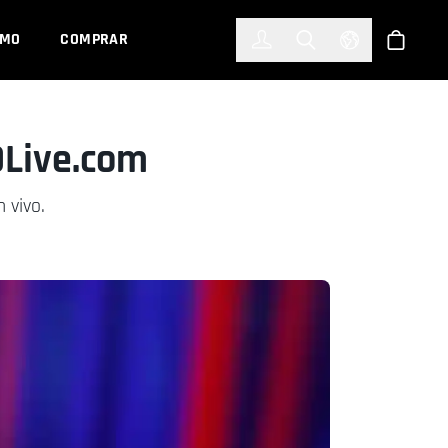
한국어
(KOREAN)
EMO
COMPRAR
Registrarse
Toggle Search
Select Languag
Tienda
DLive.com
 vivo.