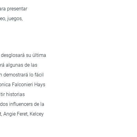
ara presentar
eo, juegos,
 desglosará su última
erá algunas de las
 demostrará lo fácil
onica Falconieri Hays
ir historias
dos influencers de la
 Angie Feret, Kelcey