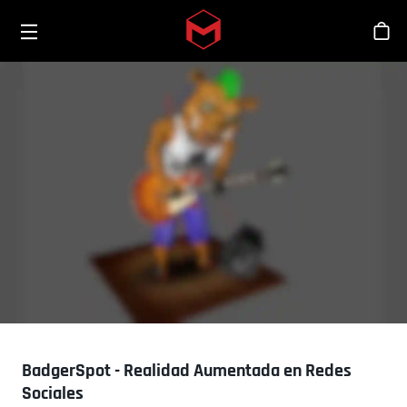
Toggle menu
Skip to main content
Tien
BadgerSpot - Realidad Aumentada en Redes
Sociales