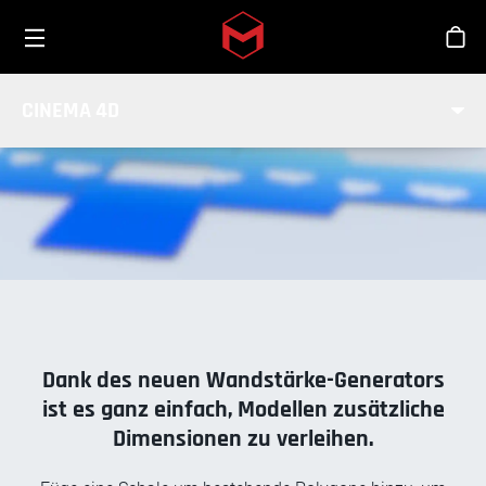
Toggle menu
Skip to main content
Sho
WANDSTÄRKE GENERATOR
CINEMA 4D
Dank des neuen Wandstärke-Generators
ist es ganz einfach, Modellen zusätzliche
Dimensionen zu verleihen.