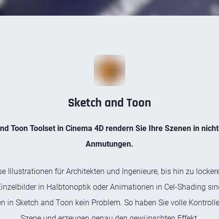
Sketch and Toon
d Toon Toolset in Cinema 4D rendern Sie Ihre Szenen in nicht
Anmutungen
.
e Illustrationen für Architekten und Ingenieure, bis hin zu locker
nzelbilder in Halbtonoptik oder Animationen in Cel-Shading sind
en in Sketch and Toon kein Problem. So haben Sie volle Kontrolle
Szene und erzeugen genau den gewünschten Effekt.