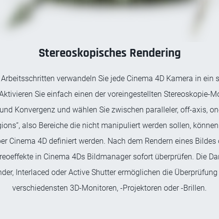
Stereoskopisches Rendering
 Arbeitsschritten verwandeln Sie jede Cinema 4D Kamera in ein 
tivieren Sie einfach einen der voreingestellten Stereoskopie-Mod
nd Konvergenz und wählen Sie zwischen paralleler, off-axis, on-
gions“, also Bereiche die nicht manipuliert werden sollen, könn
r Cinema 4D definiert werden. Nach dem Rendern eines Bildes 
ereoeffekte in Cinema 4Ds Bildmanager sofort überprüfen. Die Da
er, Interlaced oder Active Shutter ermöglichen die Überprüfung 
verschiedensten 3D-Monitoren, -Projektoren oder -Brillen.