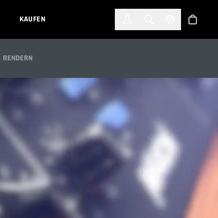
한국어
(KOREAN)
KAUFEN
Anmelden
Toggle Search
Select Languag
Shop
RENDERN