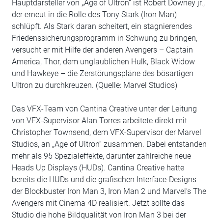
Hauptdarsteller von „Age of Ultron“ ist Robert Downey jr.,
der erneut in die Rolle des Tony Stark (Iron Man)
schlüpft. Als Stark daran scheitert, ein stagnierendes
Friedenssicherungsprogramm in Schwung zu bringen,
versucht er mit Hilfe der anderen Avengers – Captain
America, Thor, dem unglaublichen Hulk, Black Widow
und Hawkeye – die Zerstörungspläne des bösartigen
Ultron zu durchkreuzen. (Quelle: Marvel Studios)
Das VFX-Team von Cantina Creative unter der Leitung
von VFX-Supervisor Alan Torres arbeitete direkt mit
Christopher Townsend, dem VFX-Supervisor der Marvel
Studios, an „Age of Ultron“ zusammen. Dabei entstanden
mehr als 95 Spezialeffekte, darunter zahlreiche neue
Heads Up Displays (HUDs). Cantina Creative hatte
bereits die HUDs und die grafischen Interface-Designs
der Blockbuster Iron Man 3, Iron Man 2 und Marvel’s The
Avengers mit Cinema 4D realisiert. Jetzt sollte das
Studio die hohe Bildqualität von Iron Man 3 bei der