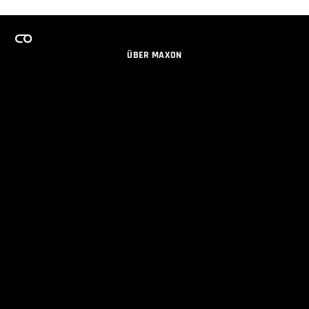
ÜBER MAXON
KARRIERE
TEAMS LIZENZPROGRAMM
NEWSLETTER
SOZIALE MEDIEN
PARTNER
IMPRESSUM
DATENSCHUTZERKLÄRUNG
© 2026 Maxon Computer GmbH. All Rights Reserved. Maxon Computer GmbH is part of the Nemetschek
Group.