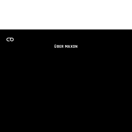
ÜBER MAXON
KARRIERE
TEAMS LIZENZPROGRAMM
NEWSLETTER
SOZIALE MEDIEN
PARTNER
IMPRESSUM
DATENSCHUTZERKLÄRUNG