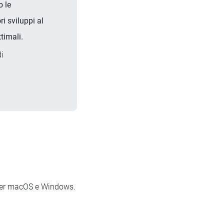
o le
i sviluppi al
timali.
di
 per macOS e Windows.