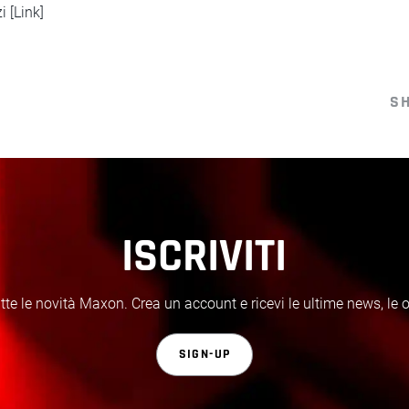
i [Link]
S
ISCRIVITI
te le novità Maxon. Crea un account e ricevi le ultime news, le off
SIGN-UP