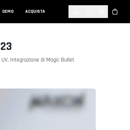
한국어
(KOREAN)
DEMO
ACQUISTA
Accedi
Toggle Search
Select Languag
Shop
R23
 UV, Integrazione di Magic Bullet