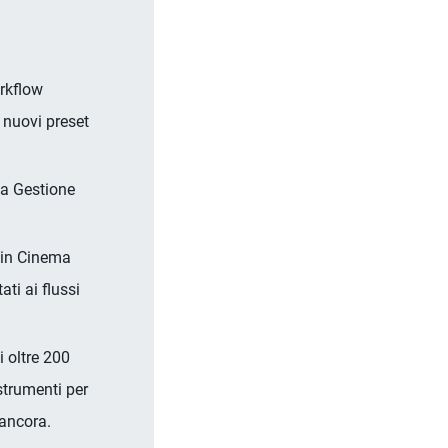
rkflow
 nuovi preset
la Gestione
e in Cinema
ti ai flussi
i oltre 200
strumenti per
 ancora.