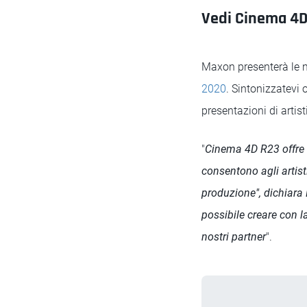
Vedi Cinema 4D 
Maxon presenterà le n
2020
. Sintonizzatevi 
presentazioni di artis
"
Cinema 4D R23 offre n
consentono agli artist
produzione", dichiara
possibile creare con l
nostri partne
r
".