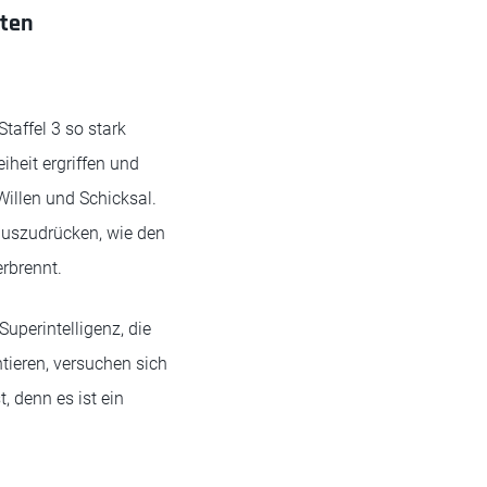
rten
taffel 3 so stark
iheit ergriffen und
Willen und Schicksal.
 auszudrücken, wie den
erbrennt.
uperintelligenz, die
tieren, versuchen sich
, denn es ist ein