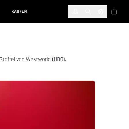
한국어
(KOREAN)
KAUFEN
Anmelden
Toggle Search
Select Languag
Shop
e Staffel von Westworld (HBO).