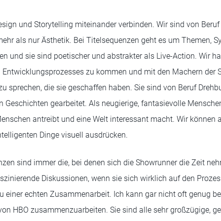
Design und Storytelling miteinander verbinden. Wir sind von Beruf
 mehr als nur Ästhetik. Bei Titelsequenzen geht es um Themen, S
n und sie sind poetischer und abstrakter als Live-Action. Wir h
 Entwicklungsprozesses zu kommen und mit den Machern der Se
zu sprechen, die sie geschaffen haben. Sie sind von Beruf Dre
n Geschichten gearbeitet. Als neugierige, fantasievolle Menschen
Menschen antreibt und eine Welt interessant macht. Wir können a
ntelligenten Dinge visuell ausdrücken.
nzen sind immer die, bei denen sich die Showrunner die Zeit ne
aszinierende Diskussionen, wenn sie sich wirklich auf den Proze
u einer echten Zusammenarbeit. Ich kann gar nicht oft genug b
 von HBO zusammenzuarbeiten. Sie sind alle sehr großzügige, g