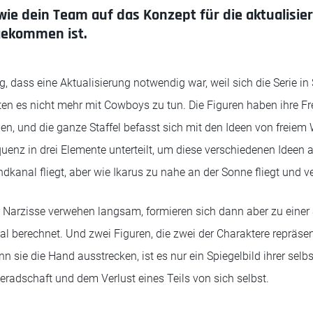
wie dein Team auf das Konzept für die aktualisie
gekommen ist.
 dass eine Aktualisierung notwendig war, weil sich die Serie in S
ten es nicht mehr mit Cowboys zu tun. Die Figuren haben ihre Fre
hen, und die ganze Staffel befasst sich mit den Ideen von freiem 
quenz in drei Elemente unterteilt, um diese verschiedenen Ideen
ndkanal fliegt, aber wie Ikarus zu nahe an der Sonne fliegt und v
r Narzisse verwehen langsam, formieren sich dann aber zu einer S
al berechnet. Und zwei Figuren, die zwei der Charaktere repräsen
n sie die Hand ausstrecken, ist es nur ein Spiegelbild ihrer selbst
adschaft und dem Verlust eines Teils von sich selbst.