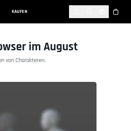
한국어
(KOREAN)
KAUFEN
Anmelden
Toggle Search
Select Languag
Shop
owser im August
on von Charakteren.