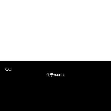
关于MAXON
事业
团队许可证计划
获取电子邮件更新