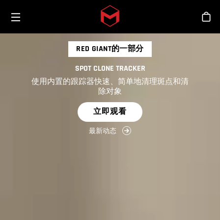
Toggle menu
Skip to main content
商
RED GIANT的一部分
SPOT CLONE TRACKER
使用内置的跟踪器快速、简单地清理斑点和清
除对象
立即观看
最新动态