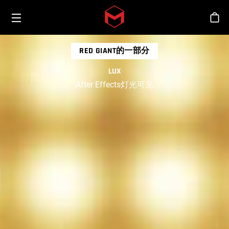
Toggle menu
Skip to main content
商
RED GIANT的一部分
LUX
After Effects灯光可见