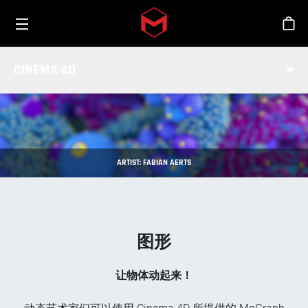
Toggle menu
Skip to main content
商
MOGRAPH基础
CINEMA 4D
ARTIST: FABIAN AERTS
图形
让物体动起来！