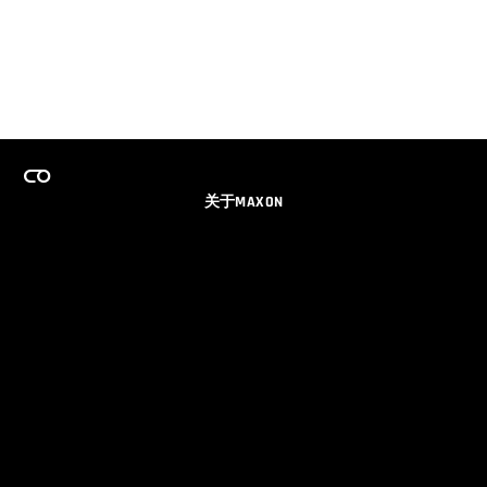
关于MAXON
事业
团队许可证计划
获取电子邮件更新
社交媒体
伙伴
品牌