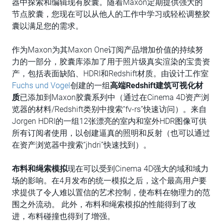
器中探索和编辑现有胶囊。随着Maxon定期提供强大的
节点胶囊，您现在可以从他人的工作中学习或轻松调整胶
囊以满足您的需求。
作为Maxon为其Maxon One订阅产品增加价值的持续努
力的一部分，胶囊库添加了用于照片级真实渲染的宝贵资
产，包括表面缺陷、HDRI和Redshift材质。由设计工作室
Fuchs und Vogel
创建的一组
高端
Redshift
建筑可视化材
质
已添加到Maxon胶囊系列中（通过在Cinema 4D资产浏
览器的材料/Redshift类别中搜索“fv-rs”快速访问）。来自
Jorgen HDRI的一组12张漂亮的室内和室外HDR图像可供
所有订阅者使用，以创建逼真的照明和反射（也可以通过
在资产浏览器中搜索“jhdri”快速找到）。
布料和绳索模拟
现在可以受到Cinema 4D强大的域和域力
场的影响。在4月发布的统一模拟之后，这个最高用户要
求提供了令人难以置信的艺术控制，使布料在物理力的范
围之外流动。 此外，布料和绳索模拟的性能得到了改
进，布料碰撞也得到了增强。