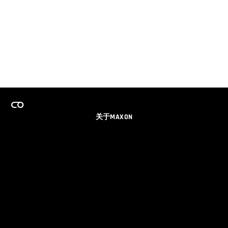
关于MAXON
事业
团队许可证计划
获取电子邮件更新
社交媒体
伙伴