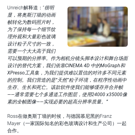
Unreich解释道：“
很明
显，将奥斯汀墙的动画
帧转化为数码照片时，
为了保持每一个细节纹
理外观和大量彩色玻璃
设计粒子尺寸的一致，
需要一个大大高于我们
可以预期的分辨率。作为相机分镜头脚本设计和舞台场面
设计的替代方案，我们依靠CINEMA 4D 中的MoGraph和
XPresso工具集，为我们提供难以置信的对许多不同元素
的控制。我们营造的是“天然”粒子环境，在程序性动画中
生存、生长和死亡。该款软件使我们能够缓存并合并帧
——通常需要七个多通道工作图层，使用24000 x35000像
素的全帧图像——实现必要的超高分辨率质量。”
Ross在做奥斯丁墙的时候，与德国慕尼黑的Franz
Mayer（一家国际知名的彩色玻璃设计和生产公司）一起
合作。