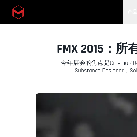
产
Skip to main content
FMX 2015：
今年展会的焦点是Cinema 4D
Substance Desig