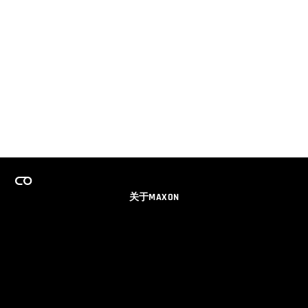
关于MAXON
事业
团队许可证计划
获取电子邮件更新