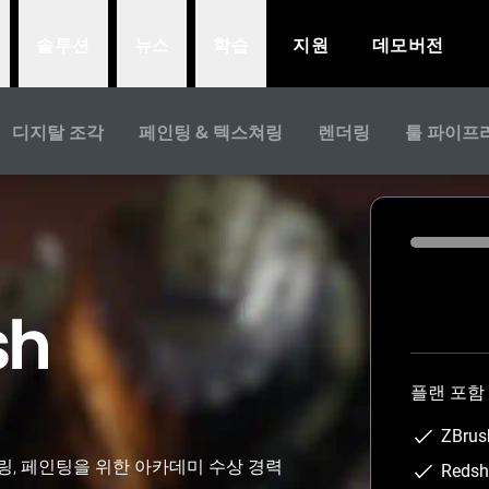
솔루션
뉴스
학습
지원
데모버전
디지탈 조각
페인팅 & 텍스쳐링
렌더링
툴 파이프
Loading...
플랜 포함
ZBru
모델링, 페인팅을 위한 아카데미 수상 경력
Reds