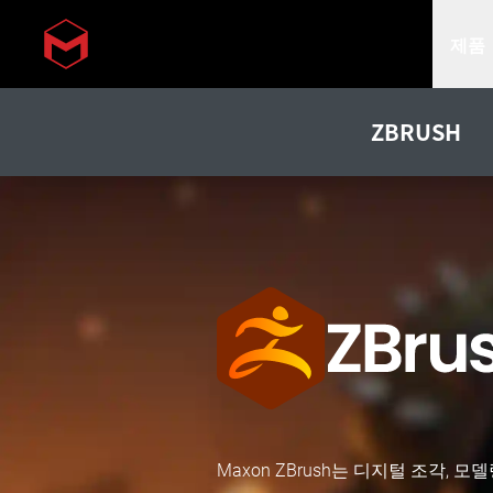
제품
Skip to main content
ZBRUSH
Maxon ZBrush는 디지털 조각, 