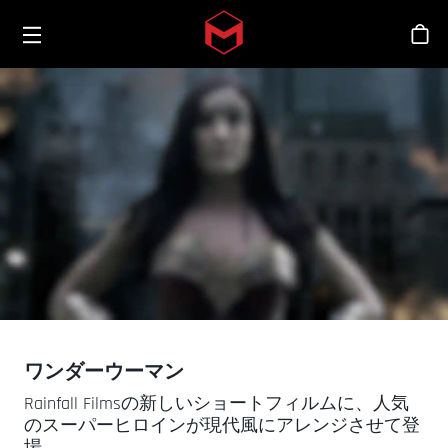
Toggle menu
Skip to main content
シ
ワンダーウーマン
Rainfall Filmsの新しいショートフィルムに、人気
のスーパーヒロインが現代風にアレンジさせて登
場。