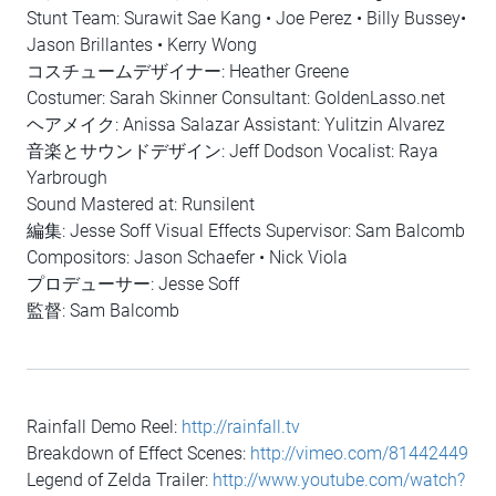
Stunt Team: Surawit Sae Kang • Joe Perez • Billy Bussey•
Jason Brillantes • Kerry Wong
コスチュームデザイナー: Heather Greene
Costumer: Sarah Skinner Consultant: GoldenLasso.net
ヘアメイク: Anissa Salazar Assistant: Yulitzin Alvarez
音楽とサウンドデザイン: Jeff Dodson Vocalist: Raya
Yarbrough
Sound Mastered at: Runsilent
編集: Jesse Soff Visual Effects Supervisor: Sam Balcomb
Compositors: Jason Schaefer • Nick Viola
プロデューサー: Jesse Soff
監督: Sam Balcomb
Rainfall Demo Reel:
http://rainfall.tv
Breakdown of Effect Scenes:
http://vimeo.com/81442449
Legend of Zelda Trailer:
http://www.youtube.com/watch?