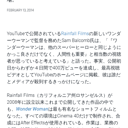
FEBRUARY 13, 2014
YouTubeで公開されている
Rainfall Films
の新しいワンダ
ーウーマンで監督を務めたSam Balcomb氏は、「『ワ
ンダーウーマンは、他のスーパーヒーローと同じように
かっこ良さだけでなく、人間性も重要』と相当数の視聴
者が思っていると考えている」と語った。事実、公開初
日からわずか４日間で400万ビューを達成し、最高視聴
ビデオとしてYouTubeのホームページに掲載、彼は誰だ
とメディアが殺到するきっかけになった。
Rainfall Films（カリフォルニア州ロサンゼルス）が
2008年に設立以来これまで公開してきた作品の中で
も、
Wonder Woman
は最も有名なショートフィルムと
なった。すべての環境はCinema 4Dだけで制作され、合
成にはAfter Effectsが使用されている。作業は、業務の