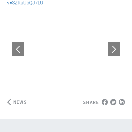
v=SZRuUbQJ7LU
NEWS
SHARE