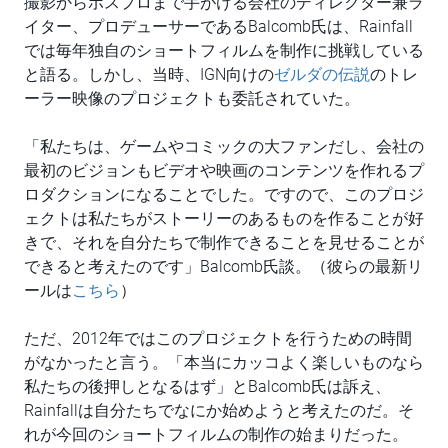
撮影からポスプロまで手がける会社のディレクター兼ラ
イター、プロデューサーであるBalcomb氏は、Rainfall
では毎年独自のショートフィルムを制作に挑戦している
と語る。しかし、当時、IGN向けの
ゼルダの伝説
のトレ
ーラー映像のプロジェクトも委託されていた。
「私たちは、ゲームやコミックの大ファンだし、会社の
最初のビジョンもビデオや映画のコンテンツを作れるプ
ロダクションになることでした。ですので、このプロジ
ェクトは私たちがストーリーのあるものを作ることが好
きで、それを自分たちで制作できることを見せることが
できると考えたのです」Balcomb氏談。（彼らの最新リ
ールは
こちら
）
ただ、2012年ではこのプロジェクトを行うための時間
がなかったと言う。「本当にカッコよく楽しいものなら
私たちの後押しとなるはず」とBalcomb氏は訴え、
Rainfallは自分たちでなにか始めようと考えたのだ。そ
れが今回のショートフィルムの制作の始まりだった。