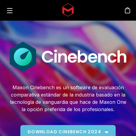
Toggle menu
Skip to main content
Tien
Maxon Cinebench es un software de evaluación
comparativa estándar de la industria basado en la
tecnología de vanguardia que hace de Maxon One
la opción preferida de los profesionales.
DOWNLOAD CINEBENCH 2024