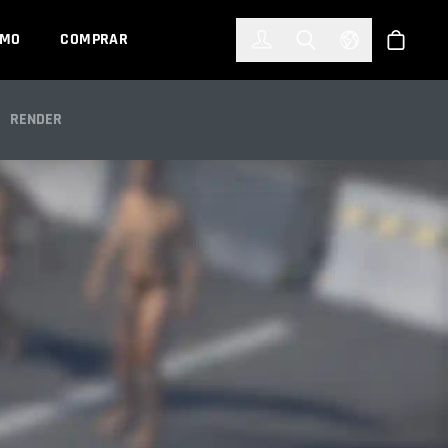
한국어
(KOREAN)
EMO
COMPRAR
Registrarse
Toggle Search
Select Languag
Tienda
IG
RENDER