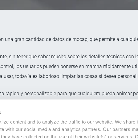
n una gran cantidad de datos de mocap, que permite a cualquie
e, sin tener que saber mucho sobre los detalles técnicos con l
control, los usuarios pueden ponerse en marcha rápidamente uti
a usar, todavía es laborioso limpiar las cosas si desea personal
a rápida y personalizable para que cualquiera pueda animar pers
incluso rediríjelos a otros personajes en Cinema 4D para un flujo
s
ize content and to analyze the traffic to our website. We share 
ite with our social media and analytics partners. Our partners m
a they have collected on the use of their website(s) or services.