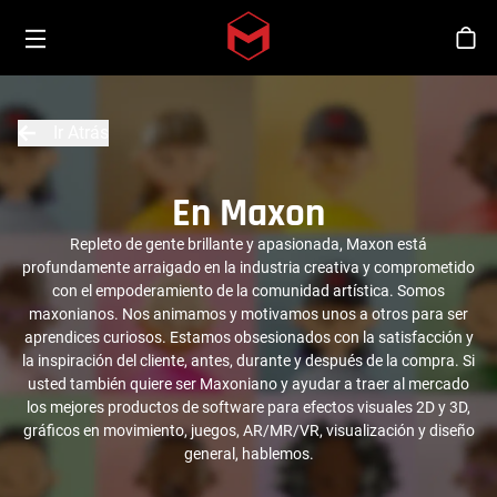
Toggle menu
Skip to main content
Tien
Ir Atrás
En Maxon
Repleto de gente brillante y apasionada, Maxon está
profundamente arraigado en la industria creativa y comprometido
con el empoderamiento de la comunidad artística. Somos
maxonianos. Nos animamos y motivamos unos a otros para ser
aprendices curiosos. Estamos obsesionados con la satisfacción y
la inspiración del cliente, antes, durante y después de la compra. Si
usted también quiere ser Maxoniano y ayudar a traer al mercado
los mejores productos de software para efectos visuales 2D y 3D,
gráficos en movimiento, juegos, AR/MR/VR, visualización y diseño
general, hablemos.