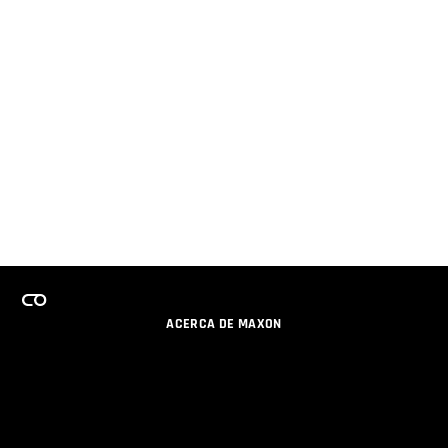
ACERCA DE MAXON
CARRERAS
PROGRAMA DE LICENCIAS DE EQUIPO
OBTENGA ACTUALIZACIONES POR EMAIL