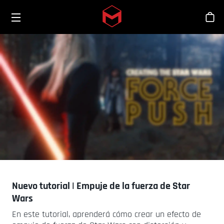
Toggle menu
Skip to main content
Tien
Nuevo tutorial | Empuje de la fuerza de Star
Wars
En este tutorial, aprenderá cómo crear un efecto de