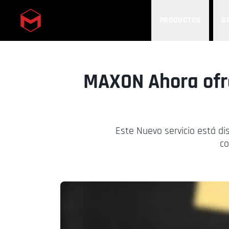
PRODUCTOS
S
Skip to main content
MAXON Ahora ofre
Este Nuevo servicio está d
co