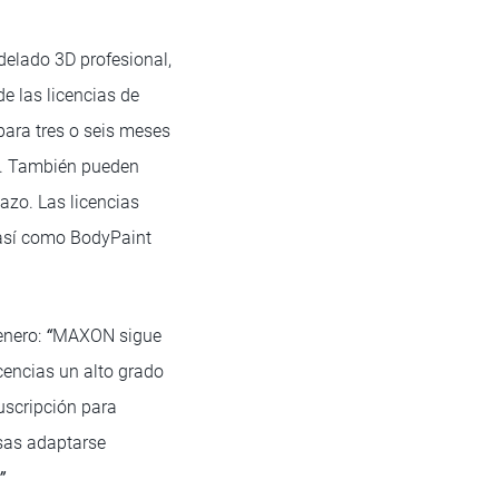
delado 3D profesional,
e las licencias de
para tres o seis meses
es. También pueden
azo. Las licencias
 así como BodyPaint
enero:
“
MAXON sigue
cencias un alto grado
uscripción para
esas adaptarse
”