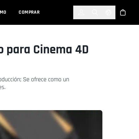
한국어
(KOREAN)
EMO
COMPRAR
Registrarse
Toggle Search
Select Languag
Tienda
zo para Cinema 4D
oducción; Se ofrece como un
es.