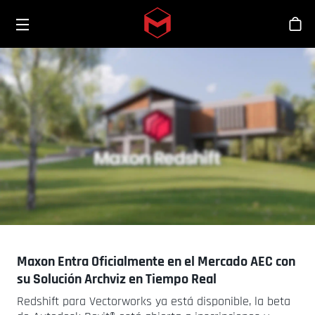
Toggle menu
Skip to main content
Tien
Maxon Entra Oficialmente en el Mercado AEC con
su Solución Archviz en Tiempo Real
Redshift para Vectorworks ya está disponible, la beta