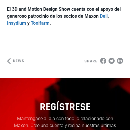
El 3D and Motion Design Show cuenta con el apoyo del
generoso patrocinio de los socios de Maxon
Dell
,
Insydium
y
Toolfarm
.
NEWS
SHARE
REGÍSTRESE
Manténgase al día con todo lo relacionado con
Maxon. Cree una cuenta y reciba nuestras últimas