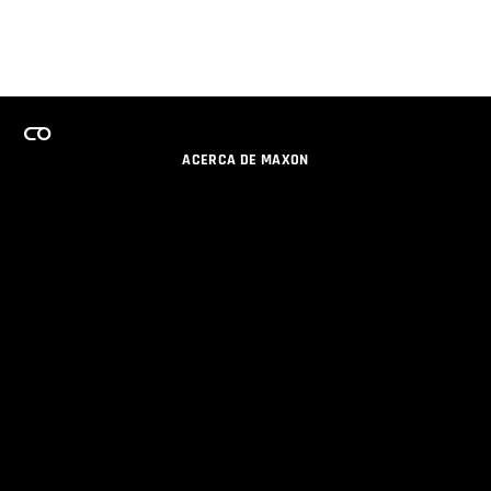
ACERCA DE MAXON
CARRERAS
PROGRAMA DE LICENCIAS DE EQUIPO
OBTENGA ACTUALIZACIONES POR EMAIL
SOCIAL
SOCIOS
IMPRIMIR
POLÍTICA DE PRIVACIDAD