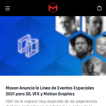
Toggle menu
Skip to main content
Tien
Maxon Anuncia la Línea de Eventos Especiales
2021 para 3D, VFX y Motion Graphics
2021 Ve el regreso muy esperado de las experiencias