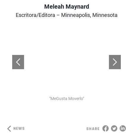
Meleah Maynard
Author
Escritora/Editora – Minneapolis, Minnesota
"MeGusta Moverlo"
NEWS
SHARE