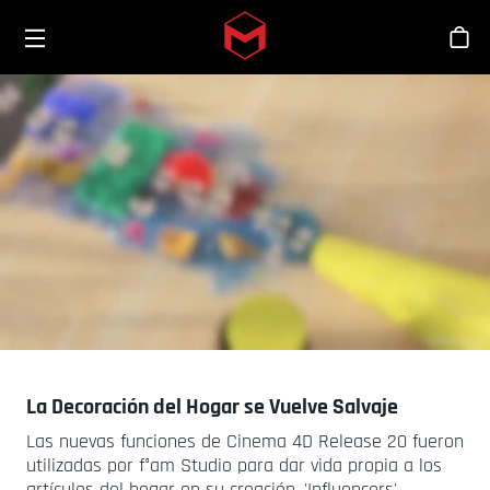
Toggle menu
Skip to main content
Tien
La Decoración del Hogar se Vuelve Salvaje
Las nuevas funciones de Cinema 4D Release 20 fueron
utilizadas por f°am Studio para dar vida propia a los
artículos del hogar en su creación, 'Influencers'.