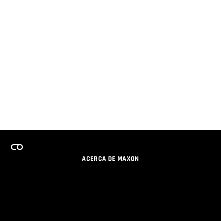
ACERCA DE MAXON
CARRERAS
PROGRAMA DE LICENCIAS DE EQUIPO
OBTENGA ACTUALIZACIONES POR EMAIL