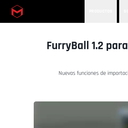
PRODUCTOS
S
Skip to main content
FurryBall 1.2 pa
Nuevas funciones de importaci