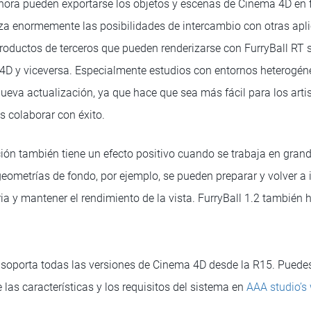
hora pueden exportarse los objetos y escenas de Cinema 4D en 
iza enormemente las posibilidades de intercambio con otras apl
productos de terceros que pueden renderizarse con FurryBall RT 
4D y viceversa. Especialmente estudios con entornos heterogén
ueva actualización, ya que hace que sea más fácil para los artis
s colaborar con éxito.
ión también tiene un efecto positivo cuando se trabaja en gran
ometrías de fondo, por ejemplo, se pueden preparar y volver a i
y mantener el rendimiento de la vista. FurryBall 1.2 también h
T soporta todas las versiones de Cinema 4D desde la R15. Pued
las características y los requisitos del sistema en
AAA studio’s