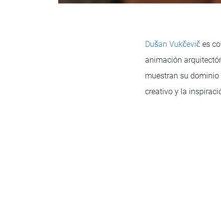
Dušan Vukčevič
es co
animación arquitectón
muestran su dominio 
creativo y la inspirac