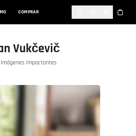
한국어
(KOREAN)
EMO
COMPRAR
Registrarse
Toggle Search
Select Languag
Tienda
šan Vukčevič
a Imágenes Impactantes