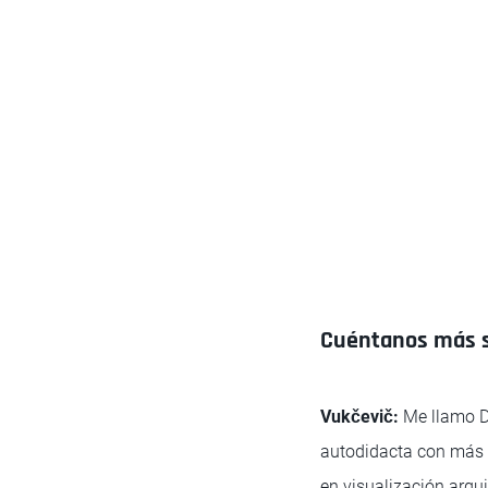
Cuéntanos más sob
Vukčevič:
Me llamo Du
autodidacta con más d
en visualización arqu