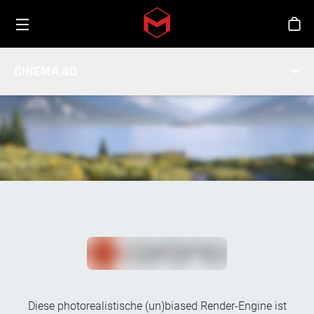
Toggle menu
Skip to main content
Sho
RENDERN MIT CORONA
CINEMA 4D
Diese photorealistische (un)biased Render-Engine ist