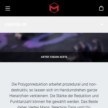
Toggle menu
Skip to main content
Sho
POLYGONREDUKTION
CINEMA 4D
ARTIST: FABIAN AERTS
Die Polygonreduktion arbeitet prozedural und non-
destruktiv, so lassen sich im Handumdrehen ganze
Hierarchien verkleinern. Die Stärke der Reduktion und
Punktanzahl können frei gewählt werden. Das Beste
dabei: Vertex Maps, Selection Tags und UV-