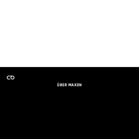
ÜBER MAXON
KARRIERE
TEAMS LIZENZPROGRAMM
NEWSLETTER
SOZIALE MEDIEN