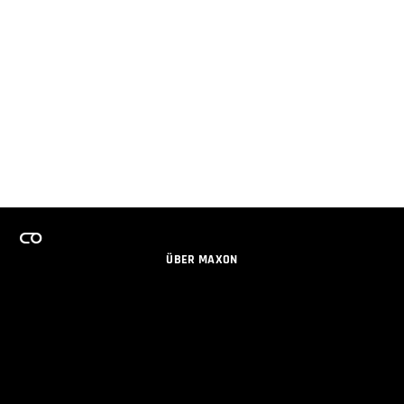
ÜBER MAXON
KARRIERE
TEAMS LIZENZPROGRAMM
NEWSLETTER