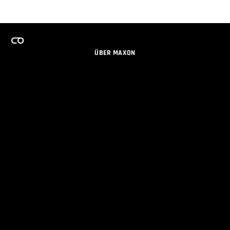
ÜBER MAXON
KARRIERE
TEAMS LIZENZPROGRAMM
NEWSLETTER
SOZIALE MEDIEN
PARTNER
IMPRESSUM
DATENSCHUTZERKLÄRUNG
© 2026 Maxon Computer GmbH. All Rights Reserved. Maxon Computer GmbH is part of the Nemetschek
Group.