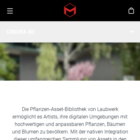
Toggle menu
Skip to main content
Sho
LAUBWERK-INTEGRATION
CINEMA 4D
Die Pflanzen-Asset-Bibliothek von Laubwerk
ermöglicht es Artists, ihre digitalen Umgebungen mit
hochwertigen und anpassbaren Pflanzen, Bäumen
und Blumen zu bevölkern. Mit der nativen Integration
dieser umfangreichen Sammlung von Assets in den