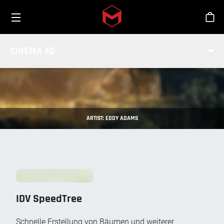
Toggle menu
Skip to main content
Sho
LANDSCHAFT UND VEGETATION
CINEMA 4D
ARTIST: EDDY ADAMS
IDV SpeedTree
Schnelle Erstellung von Bäumen und weiterer