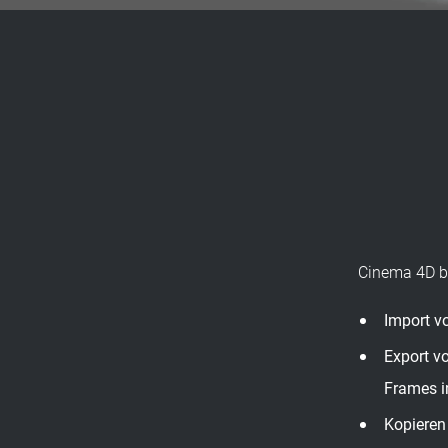
Cinema 4D bri
Import v
Export v
Frames in
Kopieren